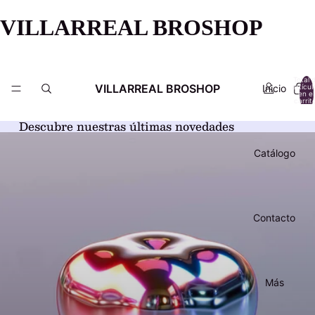
VILLARREAL BROSHOP
Total 
VILLARREAL BROSHOP
Inicio
artícul
en el
carrit
0
Descubre nuestras últimas novedades
Catálogo
Contacto
Más